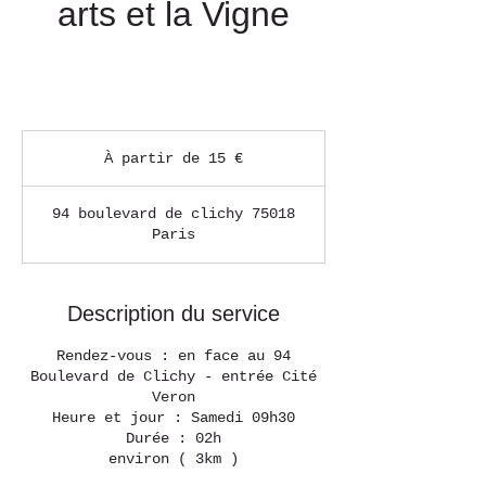
arts et la Vigne
À
partir
À partir de 15 €
de
15
euros
94 boulevard de clichy 75018
Paris
Description du service
Rendez-vous : en face au 94
Boulevard de Clichy - entrée Cité
Veron
Heure et jour : Samedi 09h30
Durée : 02h
environ ( 3km )