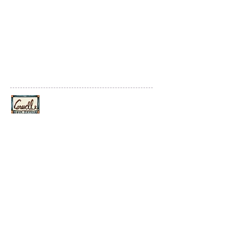
Culture Balades France
By Caravelle Tour Services
25. Boulevard Strasbourg 75010 Paris
Tel
+33142745388
contact@culture-balades-france.com
© 2020 Culture Balades France
Créé par Emergence Digitale