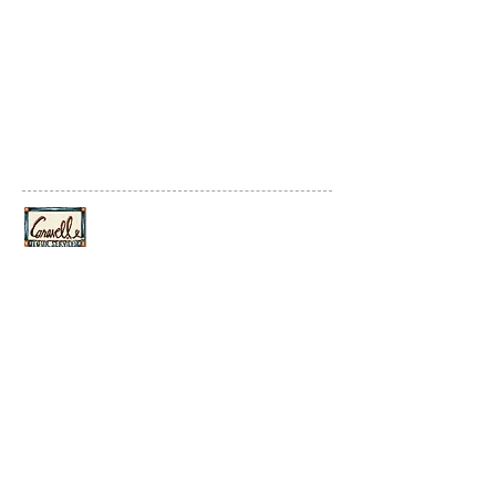
Culture Balades France
By Caravelle Tour Services
25. Boulevard Strasbourg 75010 Paris
Tel
+33142745388
contact@culture-balades-france.com
© 2020 Culture Balades France
Créé par Emergence Digitale