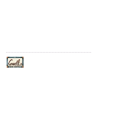
Culture Balades France
By Caravelle Tour Services
25. Boulevard Strasbourg 75010 Paris
Tel
+33142745388
contact@culture-balades-france.com
© 2020 Culture Balades France
Créé par Emergence Digitale