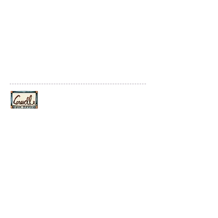
Culture Balades France
By Caravelle Tour Services
25. Boulevard Strasbourg 75010 Paris
Tel
+33142745388
contact@culture-balades-france.com
© 2020 Culture Balades France
Créé par Emergence Digitale