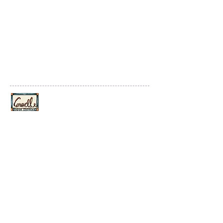
Culture Balades France
By Caravelle Tour Services
25. Boulevard Strasbourg 75010 Paris
Tel
+33142745388
contact@culture-balades-france.com
© 2020 Culture Balades France
Créé par Emergence Digitale