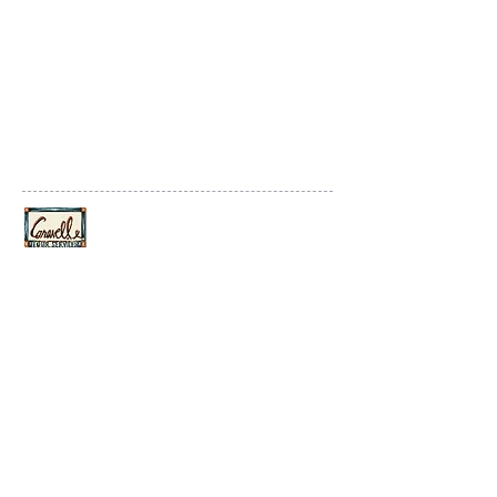
Culture Balades France
By Caravelle Tour Services
25. Boulevard Strasbourg 75010 Paris
Tel
+33142745388
contact@culture-balades-france.com
© 2020 Culture Balades France
Créé par Emergence Digitale